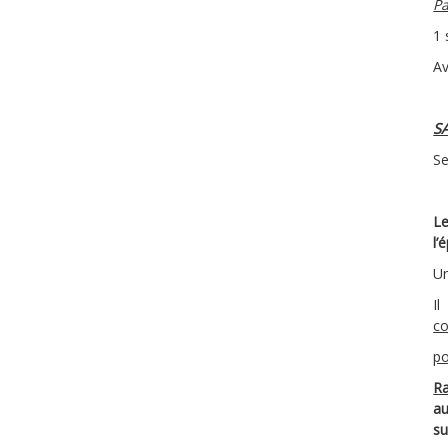
Pa
1 
Av
S
Se
Le
l’
Un
I
c
po
Ra
au
su