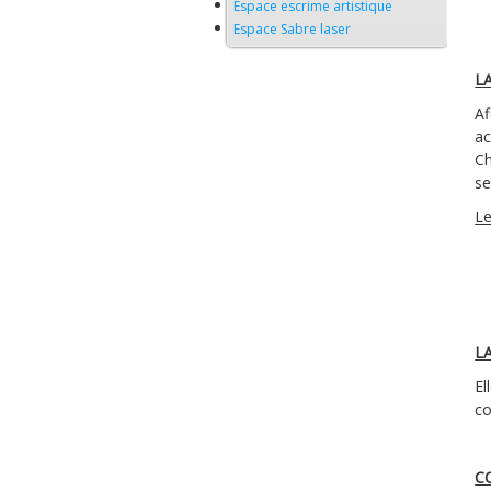
Espace escrime artistique
Espace Sabre laser
L
Af
ac
Ch
se
Le
L
El
co
C