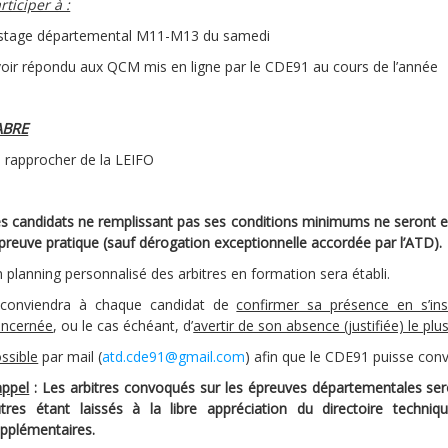
rticiper à :
stage départemental M11-M13 du samedi
oir répondu aux QCM mis en ligne par le CDE91 au cours de l’année
ABRE
 rapprocher de la LEIFO
s candidats ne remplissant pas ses conditions minimums ne seront 
épreuve pratique (sauf dérogation exceptionnelle accordée par l’ATD).
 planning personnalisé des arbitres en formation sera établi.
l conviendra à chaque candidat de
confirmer sa présence en s’insc
oncernée
, ou le cas échéant, d’
avertir de son absence (justifiée) le plu
ssible
par mail (
atd.cde91@gmail.com
) afin que le CDE91 puisse con
ppel
: Les arbitres convoqués sur les épreuves départementales seront
tres étant laissés à la libre appréciation du directoire techniq
pplémentaires.