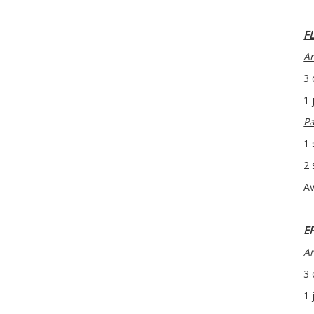
F
Ar
3 
1 
Pa
1 
2 
Av
E
Ar
3 
1 