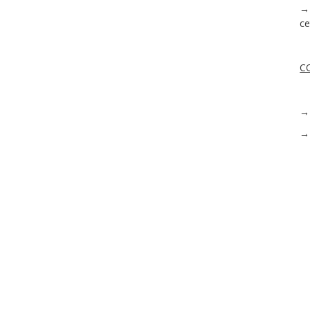
→ 
ce
C
→ 
→ 